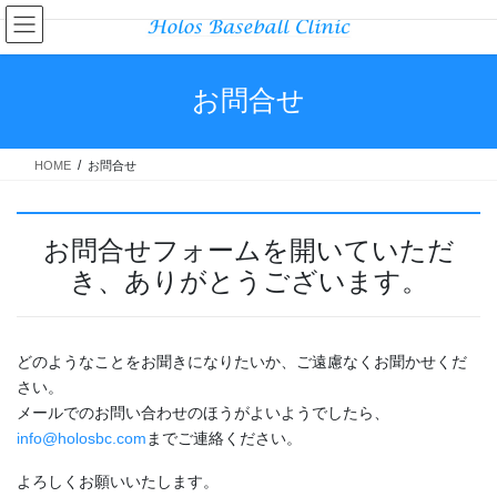
コ
ナ
ン
ビ
テ
ゲ
ン
ー
お問合せ
ツ
シ
へ
ョ
ス
ン
HOME
お問合せ
キ
に
ッ
移
プ
動
お問合せフォームを開いていただ
き、ありがとうございます。
どのようなことをお聞きになりたいか、ご遠慮なくお聞かせくだ
さい。
メールでのお問い合わせのほうがよいようでしたら、
info@holosbc.com
までご連絡ください。
よろしくお願いいたします。