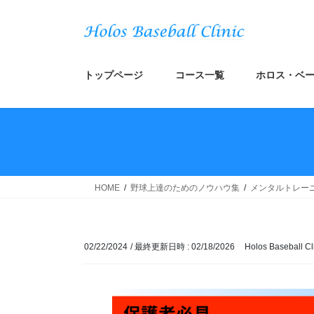
コ
ナ
ン
ビ
テ
ゲ
ン
ー
ツ
シ
トップページ
コース一覧
ホロス・ベー
へ
ョ
ス
ン
キ
に
ッ
移
プ
動
HOME
野球上達のためのノウハウ集
メンタルトレー
02/22/2024
/ 最終更新日時 :
02/18/2026
Holos Baseball Cl