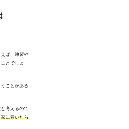
は
とえば、練習や
ることでしょ
まうことがある
。
だと考えるので
、家に着いたら