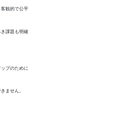
、客観的で公平
べき課題も明確
アップのために
できません。