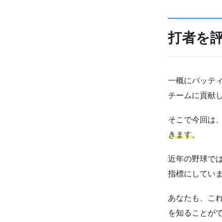
打者を
一概にバッテ
チームに貢献
そこで今回は
きます
。
近年の野球で
指標にしてい
あなたも、こ
を知ることが