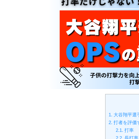
1.
大谷翔平選
2.
打者を評価
2.1.
打率
2.2.
長打率