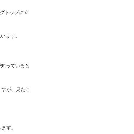
ーグトップに立
思います。
が知っていると
ますが、見たこ
します。