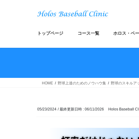
コ
ナ
ン
ビ
テ
ゲ
ン
ー
ツ
シ
トップページ
コース一覧
ホロス・ベー
へ
ョ
ス
ン
キ
に
ッ
移
プ
動
HOME
野球上達のためのノウハウ集
野球のスキルア
05/23/2024
/ 最終更新日時 :
06/11/2026
Holos Baseball Cl