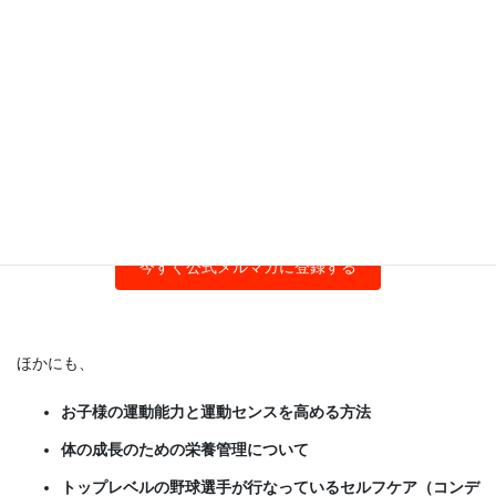
トレーニングやコンディショニングのこと
ケガ（スポーツ障害）や成長痛の予防
クラムジー対策
など、エビデンスに基づいた情報を選りすぐり、週１〜２回お届
けします。
下のボタンから、今すぐ登録してください。
今すぐ公式メルマガに登録する
ほかにも、
お子様の運動能力と運動センスを高める方法
体の成長のための栄養管理について
トップレベルの野球選手が行なっているセルフケア（コンデ