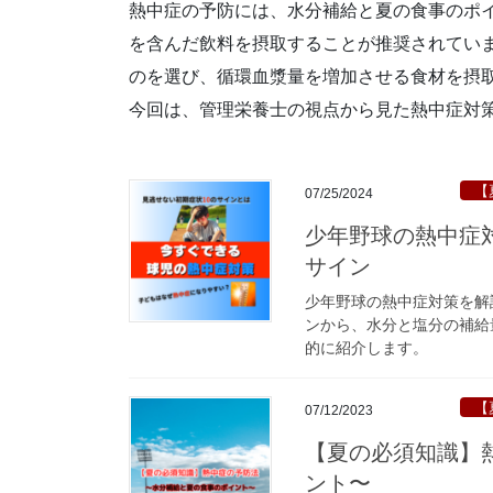
熱中症の予防には、水分補給と夏の食事のポイン
を含んだ飲料を摂取することが推奨されてい
のを選び、循環血漿量を増加させる食材を摂
今回は、管理栄養士の視点から見た熱中症対
【
07/25/2024
少年野球の熱中症
サイン
少年野球の熱中症対策を解
ンから、水分と塩分の補給
的に紹介します。
【
07/12/2023
【夏の必須知識】
ント〜