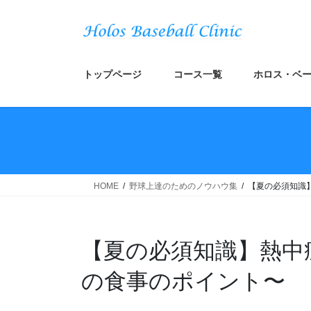
コ
ナ
ン
ビ
テ
ゲ
ン
ー
ツ
シ
トップページ
コース一覧
ホロス・ベー
へ
ョ
ス
ン
キ
に
ッ
移
プ
動
HOME
野球上達のためのノウハウ集
【夏の必須知識
【夏の必須知識】熱中
の食事のポイント〜