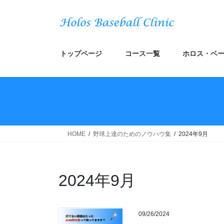
コ
ナ
ン
ビ
テ
ゲ
ン
ー
ツ
シ
トップページ
コース一覧
ホロス・ベー
へ
ョ
ス
ン
キ
に
ッ
移
プ
動
HOME
野球上達のためのノウハウ集
2024年9月
2024年9月
09/26/2024