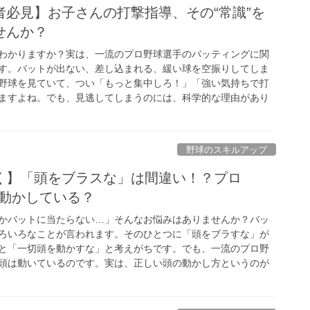
者必見】お子さんの打撃指導、その“常識”を
せんか？
字かわかりますか？実は、一流のプロ野球選手のバッティングに関
す。バットが出ない、差し込まれる、緩い球を空振りしてしま
野球を見ていて、つい「もっと集中しろ！」「強い気持ちで打
ますよね。でも、見逃してしまうのには、科学的な理由があり
野球のスキルアップ
く】「頭をブラスな」は間違い！？プロ
どう動かしている？
かバットに当たらない…」そんなお悩みはありませんか？バッ
ろいろなことが言われます。そのひとつに「頭をブラすな」が
と「一切頭を動かすな」と考えがちです。でも、一流のプロ野
頭は動いているのです。実は、正しい頭の動かし方というのが