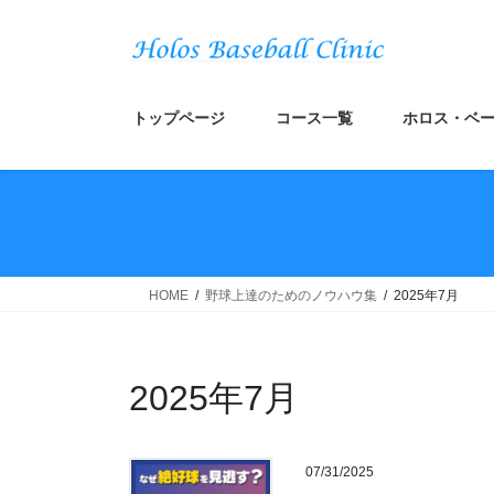
コ
ナ
ン
ビ
テ
ゲ
ン
ー
ツ
シ
トップページ
コース一覧
ホロス・ベー
へ
ョ
ス
ン
キ
に
ッ
移
プ
動
HOME
野球上達のためのノウハウ集
2025年7月
2025年7月
07/31/2025